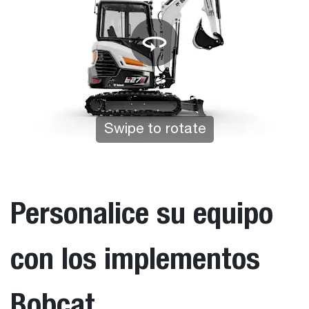
Swipe to rotate
Tap to zoom
Personalice su equipo
con los implementos
Bobcat